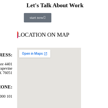
Let's Talk About Work
start now
LOCATION ON MAP
:ADDRESS
dee 4401
rapevine
TX 76051
:PHONE
101 0000 888 99 +