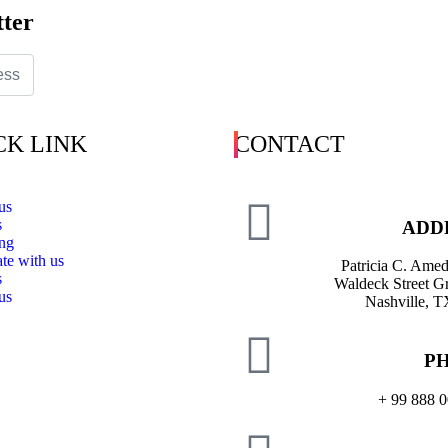
tter
CK LINK
CONTACT
us
s
ng
te with us
Patricia C. Ame
s
Waldeck Street G
us
Nashville, 